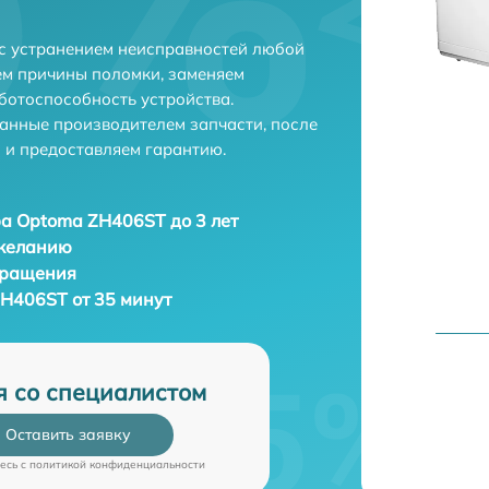
с устранением неисправностей любой
ем причины поломки, заменяем
ботоспособность устройства.
анные производителем запчасти, после
 и предоставляем гарантию.
а Optoma ZH406ST до 3 лет
 желанию
бращения
H406ST от 35 минут
я со специалистом
Оставить заявку
есь c
политикой конфиденциальности