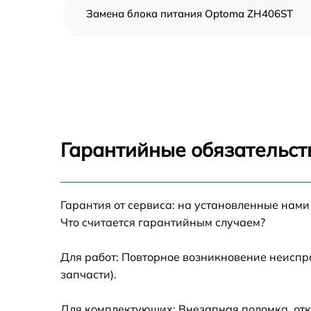
Замена блока питания Optoma ZH406ST
Ремонт блока управления Optoma ZH406ST
Замена блока розжига Optoma ZH406ST
Замена линзы Optoma ZH406ST
Гарантийные обязательст
Ремонт системной платы Optoma ZH406ST
Гарантия от сервиса: на установленные нами
Замена балластера Optoma ZH406ST
Что считается гарантийным случаем?
Перепрошивка, восстановление ПО Optom
ZH406ST
Для работ: Повторное возникновение неиспр
запчасти).
Чистка проектора Optoma ZH406ST
Для комплектующих: Внезапная поломка, отк