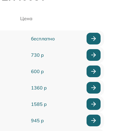
Цена
бесплатно
730 р
600 р
1360 р
1585 р
945 р