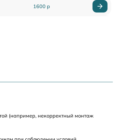
1600 р
1880 р
400 р
1230 р
650 р
1670 р
850 р
отой (например, некорректный монтаж
890 р
стикам при соблюдении условий