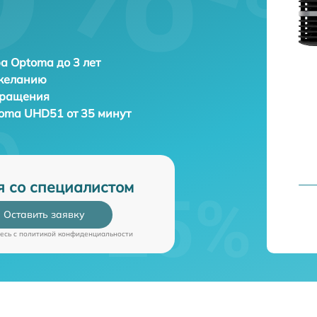
а Optoma до 3 лет
 желанию
бращения
oma UHD51 от 35 минут
я со специалистом
Оставить заявку
есь c
политикой конфиденциальности