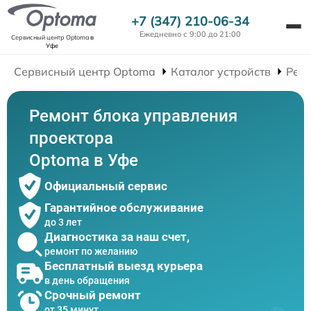
+7 (347) 210-06-34
Ежедневно с 9:00 до 21:00
Сервисный центр Optoma
в
Уфе
Сервисный центр Optoma
Каталог устройств
Рем
Ремонт блока управления
проектора
Optoma в Уфе
Официальный сервис
Гарантийное обслуживание
до 3 лет
Диагностика за наш счет,
ремонт по желанию
Бесплатный выезд курьера
в день обращения
Срочный ремонт
от 35 минут