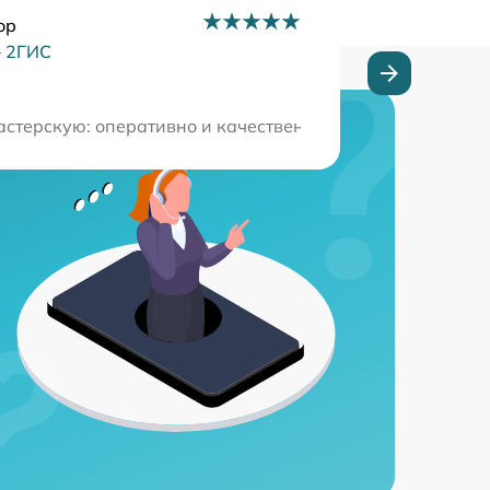
ор
–
2ГИС
ов. Отличное отношение к клиентам и быстрое выполнени
мастерскую: оперативно и качественно устранили пробле