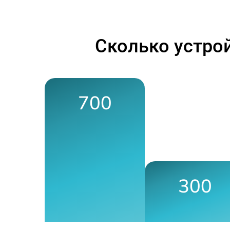
Сколько устро
700
300