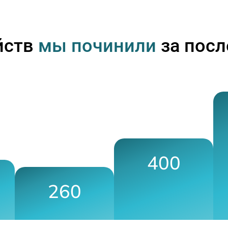
йств
мы починили
за посл
400
260