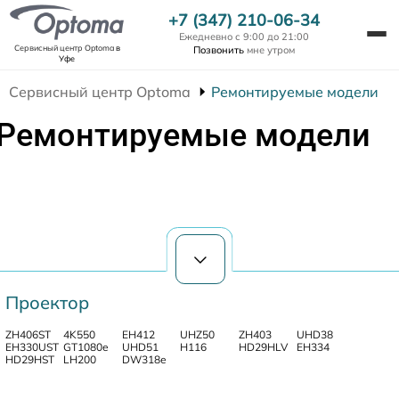
+7 (347) 210-06-34
Ежедневно с 9:00 до 21:00
Сервисный центр Optoma
в
Позвонить
мне утром
Уфе
Сервисный центр Optoma
Ремонтируемые модели
Ремонтируемые модели
Проектор
ZH406ST
4K550
EH412
UHZ50
ZH403
UHD38
EH330UST
GT1080e
UHD51
H116
HD29HLV
EH334
HD29HST
LH200
DW318e